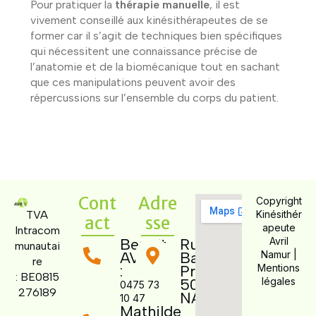
Pour pratiquer la
thérapie manuelle
, il est
vivement conseillé aux kinésithérapeutes de se
former car il s’agit de techniques bien spécifiques
qui nécessitent une connaissance précise de
l’anatomie et de la biomécanique tout en sachant
que ces manipulations peuvent avoir des
répercussions sur l’ensemble du corps du patient.
Cont
Adre
Copyright
TVA
Kinésithér
act
sse
apeute
Intracom
Benoît
Rue des
Avril
munautai
AVRIL
Bas
Namur |
re
:
Prés 7,
Mentions
:
BE0815
5000
légales
0475 73
276189
NAMUR
10 47
Mathilde