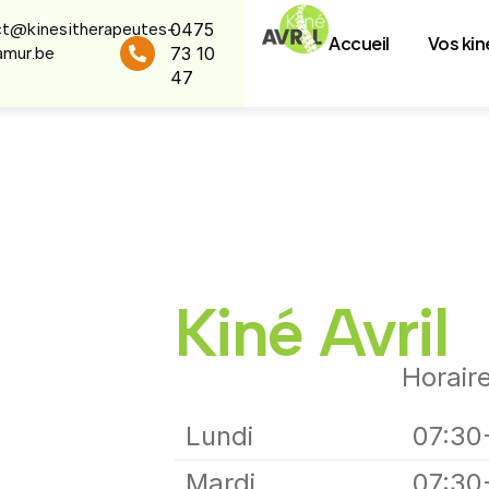
t@kinesitherapeutes-
0475
Accueil
Vos kin
namur.be
73 10
47
Kiné Avril
Horair
Lundi
07:30
Mardi
07:30