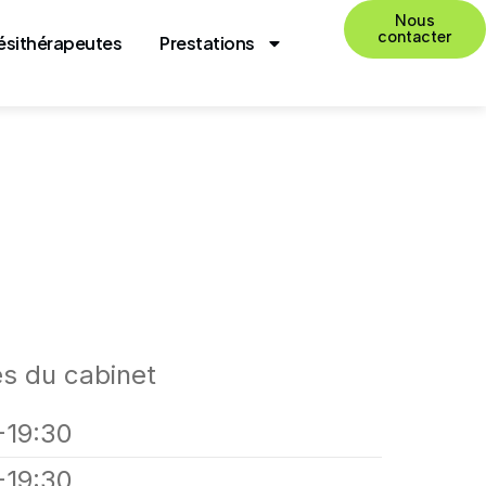
Nous
contacter
ésithérapeutes
Prestations
es du cabinet
-19:30
-19:30