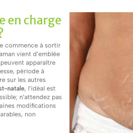
e en charge
?
re commence à sortir
 maman vient d’emblée
i peuvent apparaître
esse, période à
re sur les autres
st-natale
, l’idéal est
sible; n’attendez pas
aines modifications
parables, non