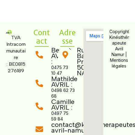
Cont
Adre
Copyright
TVA
Kinésithér
act
sse
apeute
Intracom
Benoît
Rue des
Avril
munautai
AVRIL
Bas
Namur |
re
:
Prés 7,
Mentions
:
BE0815
5000
légales
0475 73
276189
NAMUR
10 47
Mathilde
AVRIL :
0498 62 73
68
Camille
AVRIL :
0497 75
59 84
contact@kinesitherapeute
avril-namur.be