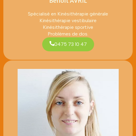
Benoît AVRIL
Spécialisé en Kinésithérapie générale
Kinésithérapie vestibulaire
Kinésithérapie sportive
Problèmes de dos.
0475 73 10 47