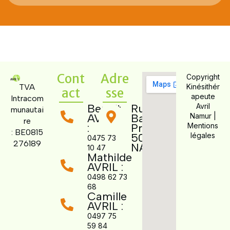
Cont
Adre
Copyright
TVA
Kinésithér
act
sse
apeute
Intracom
Benoît
Rue des
Avril
munautai
AVRIL
Bas
Namur |
re
:
Prés 7,
Mentions
:
BE0815
5000
légales
0475 73
276189
NAMUR
10 47
Mathilde
AVRIL :
0498 62 73
68
Camille
AVRIL :
0497 75
59 84